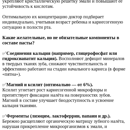
укрепляют кристаллическую решетку эмали и повышают её
устойчивость к кислотам.
Оптимальную их концентрацию доктор подбирает
индивидуально, учитывая возраст ребенка и кариесогенную
ситуацию в полости рта.
Какие желательные, но не обязательные компоненты в
составе пасты?
✅
Соединения кальция (например, глицерофосфат или
гидроксиапатит кальция).
Восполняют дефицит минералов
в твердых тканях зуба, снижают чувствительность и
эффективно работают на стадии начального кариеса (в форме
«пятна»).
✅
Магний и ксилит (оптимально — от 6%).
Ксилит угнетает рост кариесогенной микрофлоры и
препятствует фиксации налёта на поверхностях зубов.
Магний в составе улучшает биодоступность и усвоение
кальция тканями.
✅
Ферменты (лизоцим, лактоферрин, папаин и др.).
Бережно расщепляют органическую матрицу зубного налёта,
нарушая прикрепление микроорганизмов к эмали, и