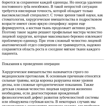
борются за сохранение каждой единицы. Но иногда удаление
постоянного зуба неизбежно. В такой непростой ситуации
требуется ювелирная точность, которой обладает только
высококлассный специалист. С точки зрения такой науки, как
стоматология, хирургические вмешательства в подростковом
возрасте имеют свою яркую специфику: корни еще
формируются, а костная ткань продолжает активно расти.
Поэтому такие задачи решают профильные мастера челюстно
лицевой хирургии, которые максимально бережно извлекают
проблемную единицу. При этом сложный челюстно лицевой
анатомический отдел совершенно не травмируется, надежно
сохраняется область роста и соседние мягкие ткани каждого
пациента.
Показания к проведению операции
Хирургическое вмешательство назначается строго по
медицинским протоколам. К основным причинам относятся
сильные травмы, когда коронка разрушена ниже уровня
десны, или сложные ортодонтические показания. Также
детская сложная челюстно лицевая хирургия жизненно
необходима, если диагностирован врожденный
физиологический дефект развития зубочелюстной системы
или обнаружена глубокая киста. В некоторых случаях мы
сталкиваемся с аномалиями лицевого скелета, где требуется