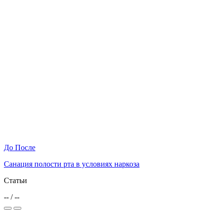
До
После
Санация полости рта в условиях наркоза
Статьи
--
/
--