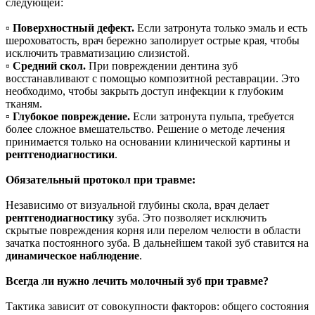
следующей:
▫️
Поверхностный дефект.
Если затронута только эмаль и есть
шероховатость, врач бережно заполирует острые края, чтобы
исключить травматизацию слизистой.
▫️
Средний скол.
При повреждении дентина зуб
восстанавливают с помощью композитной реставрации. Это
необходимо, чтобы закрыть доступ инфекции к глубоким
тканям.
▫️
Глубокое повреждение.
Если затронута пульпа, требуется
более сложное вмешательство. Решение о методе лечения
принимается только на основании клинической картины и
рентгенодиагностики
.
Обязательный протокол при травме:
Независимо от визуальной глубины скола, врач делает
рентгенодиагностику
зуба. Это позволяет исключить
скрытые повреждения корня или перелом челюсти в области
зачатка постоянного зуба. В дальнейшем такой зуб ставится на
динамическое наблюдение
.
Всегда ли нужно лечить молочный зуб при травме?
Тактика зависит от совокупности факторов: общего состояния