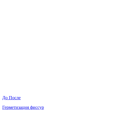
До
После
Герметизация фиссур