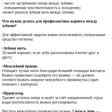
- частое застревание пищи между зубами;
- повышенная чувствительность к холодному;
-может рваться зубная нить между зубами.
Что нужно делать для профилактика кариеса между
зубами?
Для эффективной защиты важно использовать специальные
средства гигиены:
▫️Зубная нить.
Лучший вариант, если зубы расположены плотно друг к
другу.
▫️Межзубной ёршик.
Очищает лучше нити благодаря большей площади контакта.
Важно правильно подобрать его размер — он должен
соответствовать ширине межзубного промежутка ( врач
поможет с выбором).
▫️Ирригатор.
Удаляет остатки пищи и налёт за счёт направленной струи
воды (интенсивность можно регулировать).
Чистить межзубные промежутки нужно
2 раза в день
—