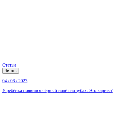
Статьи
Читать
04 / 08 / 2023
У ребёнка появился чёрный налёт на зубах. Это кариес?