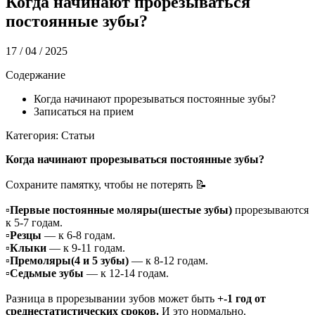
Когда начинают прорезываться
постоянные зубы?
17 / 04 / 2025
Содержание
Когда начинают прорезываться постоянные зубы?
Записаться на прием
Категория: Статьи
Когда начинают прорезываться постоянные зубы?
Сохраните памятку, чтобы не потерять 📝
▫️
Первые постоянные моляры(шестые зубы)
прорезываются
к 5-7 годам.
▫️
Резцы
— к 6-8 годам.
▫️
Клыки
— к 9-11 годам.
▫️
Премоляры(4 и 5 зубы)
— к 8-12 годам.
▫️
Седьмые зубы
— к 12-14 годам.
Разница в прорезывании зубов может быть
+-1 год от
среднестатистических сроков.
И это нормально.