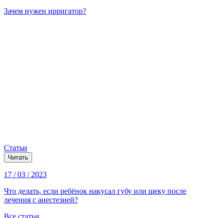
Зачем нужен ирригатор?
Статьи
Читать
17 / 03 / 2023
Что делать, если ребёнок накусал губу или щеку после
лечения с анестезией?
Все статьи