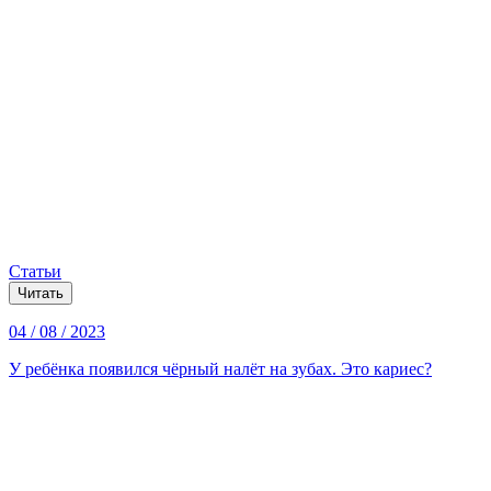
Статьи
Читать
04 / 08 / 2023
У ребёнка появился чёрный налёт на зубах. Это кариес?