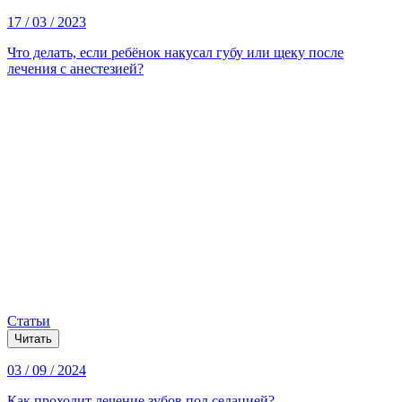
17 / 03 / 2023
Что делать, если ребёнок накусал губу или щеку после
лечения с анестезией?
Статьи
Читать
03 / 09 / 2024
Как проходит лечение зубов под седацией?