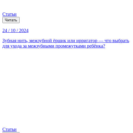
Статьи
Читать
24 / 10 / 2024
Зубная нить, межзубной ёршик или ирригатор — что выбрать
для ухода за межзубными промежутками ребёнка?
Статьи