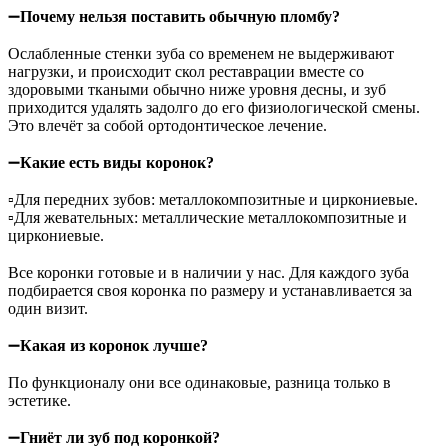
➖
Почему нельзя поставить обычную пломбу?
⠀
Ослабленные стенки зуба со временем не выдерживают
нагрузки, и происходит скол реставрации вместе со
здоровыми ткаными обычно ниже уровня десны, и зуб
приходится удалять задолго до его физиологической смены.
Это влечёт за собой ортодонтическое лечение.
⠀
➖
Какие есть виды коронок?
⠀
▫️Для передних зубов: металлокомпозитные и циркониевые.
▫️Для жевательных: металлические металлокомпозитные и
циркониевые.
⠀
Все коронки готовые и в наличии у нас. Для каждого зуба
подбирается своя коронка по размеру и устанавливается за
один визит.
⠀
➖
Какая из коронок лучше?
⠀
По функционалу они все одинаковые, разница только в
эстетике.
⠀
➖
Гниёт ли зуб под коронкой?