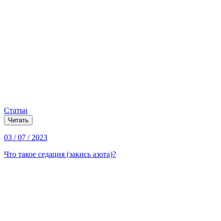
Статьи
Читать
03 / 07 / 2023
Что такое седация (закись азота)?