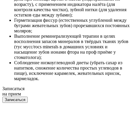
возрасту), с применением индикатора налёта (для
контроля качества чистки), зубной нитки (для удаления
остатков еды между зубами);
Герметизация фиссур (естественных углублений между
буграми жевательных зубов) прорезавшихся постоянных
моляров;
Выполнение реминерализующей терапии в целях
восполнения запасов минералов в твёрдых тканях зубов
(тус мусс/rocs minerals в домашних условиях и
насыщение зубов ионами фтора на проф приёме у
стоматолога);
Соблюдение низкоуглеводной диеты (убрать сахар из
напитков, снижение количества простых углеводов в
пище), исключение карамелек, жевательных ирисок,
мармеладок.
Записаться
на прием
Записаться