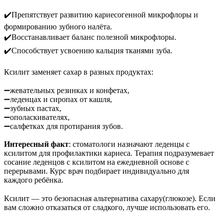
⠀
✔️Препятствует развитию кариесогенной микрофлоры и
формированию зубного налёта.
✔️Восстанавливает баланс полезной микрофлоры.
✔️Способствует усвоению кальция тканями зуба.
⠀
Ксилит заменяет сахар в разных продуктах:
⠀
➖жевательных резинках и конфетах,
➖леденцах и сиропах от кашля,
➖зубных пастах,
➖ополаскивателях,
➖салфетках для протирания зубов.
Интересный факт
: стоматологи назначают леденцы с
ксилитом для профилактики кариеса. Терапия подразумевает
сосание леденцов с ксилитом на ежедневной основе с
перерывами. Курс врач подбирает индивидуально для
каждого ребёнка.
⠀
Ксилит — это безопасная альтернатива сахару(глюкозе). Если
вам сложно отказаться от сладкого, лучше использовать его.
⠀