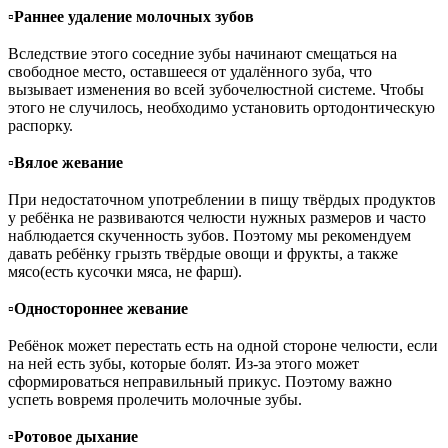
▫️
Раннее удаление молочных зубов
⠀
Вследствие этого соседние зубы начинают смещаться на
свободное место, оставшееся от удалённого зуба, что
вызывает изменения во всей зубочелюстной системе. Чтобы
этого не случилось, необходимо установить ортодонтическую
распорку.
⠀
▫️
Вялое жевание
⠀
При недостаточном употреблении в пищу твёрдых продуктов
у ребёнка не развиваются челюсти нужных размеров и часто
наблюдается скученность зубов. Поэтому мы рекомендуем
давать ребёнку грызть твёрдые овощи и фрукты, а также
мясо(есть кусочки мяса, не фарш).
⠀
▫️
Одностороннее жевание
⠀
Ребёнок может перестать есть на одной стороне челюсти, если
на ней есть зубы, которые болят. Из-за этого может
сформироваться неправильный прикус. Поэтому важно
успеть вовремя пролечить молочные зубы.
⠀
▫️
Ротовое дыхание