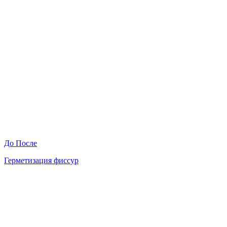
До
После
Герметизация фиссур