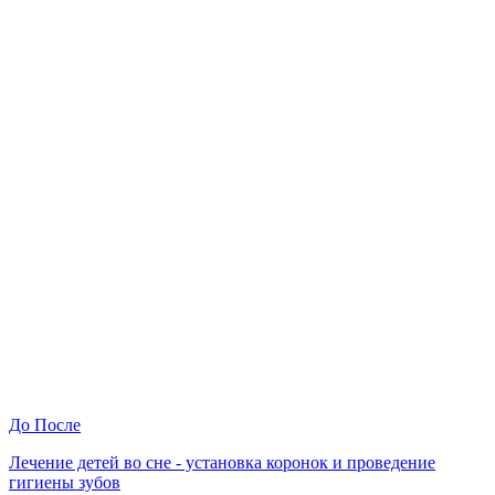
До
После
Лечение детей во сне - установка коронок и проведение
гигиены зубов