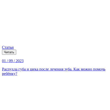
Статьи
Читать
01 / 09 / 2023
Распухла губа и щека после лечения зуба. Как можно помочь
ребёнку?